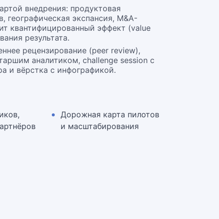
артой внедрения: продуктовая
в, географическая экспансия, M&A-
т квантифицированный эффект (value
ивания результата.
ннее рецензирование (peer review),
аршим аналитиком, challenge session с
а и вёрстка с инфографикой.
иков,
Дорожная карта пилотов
партнёров
и масштабирования