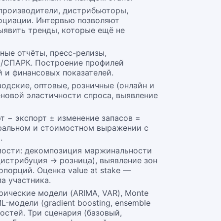
 производители, дистрибьюторы,
социации. Интервью позволяют
ыявить тренды, которые ещё не
ные отчёты, пресс-релизы,
Л/СПАРК. Построение профилей
 и финансовых показателей.
водские, оптовые, розничные (онлайн и
еновой эластичности спроса, выявление
т − экспорт ± изменение запасов =
уральном и стоимостном выражении с
.
оимости: декомпозиция маржинальности
истрибуция → розница), выявление зон
порций. Оценка value at stake —
а участника.
ические модели (ARIMA, VAR), Monte
-модели (gradient boosting, ensemble
остей. Три сценария (базовый,