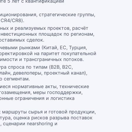
те 5 лет с квантификацией
иционирования, стратегические группы,
 CR4/CR8).
ных и реализуемых проектов, расчёт
 инвестиционных площадок по регионам,
оставимых сделок.
чевыми рынками (Китай, ЕС, Турция,
рректировкой на паритет покупательной
оимости и трансграничных потоков.
ра спроса по типам (B2B, B2C,
нлайн, девелоперы, проектный канал),
по сегментам.
иеся нормативные акты, технические
тозамещения, меры господдержки,
онные ограничения и логистика
: маршруты сырья и готовой продукции,
тура, оценка рисков разрыва поставок
, сценарии nearshoring и