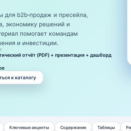
ы для b2b‑продаж и пресейла,
в, экономику решений и
териал помогает командам
ения и инвестиции.
Т
тический отчёт (PDF) + презентация + дашборд
ое
ться к каталогу
Ключевые акценты
Содержание
Таблицы
Ри