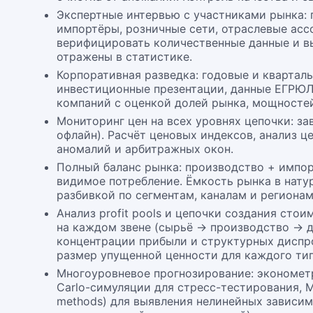
Экспертные интервью с участниками рынка:
импортёры, розничные сети, отраслевые ас
верифицировать количественные данные и в
отражены в статистике.
Корпоративная разведка: годовые и кварталь
инвестиционные презентации, данные ЕГРЮ
компаний с оценкой долей рынка, мощностей
Мониторинг цен на всех уровнях цепочки: за
офлайн). Расчёт ценовых индексов, анализ ц
аномалий и арбитражных окон.
Полный баланс рынка: производство + импор
видимое потребление. Ёмкость рынка в нат
разбивкой по сегментам, каналам и регионам
Анализ profit pools и цепочки создания ст
на каждом звене (сырьё → производство → д
концентрации прибыли и структурных диспро
размер упущенной ценности для каждого тип
Многоуровневое прогнозирование: эконометр
Carlo-симуляции для стресс-тестирования, ML
methods) для выявления нелинейных зависим