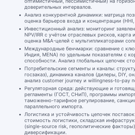
оптимистичный, пессимистичный) на горизон
доверительных интервалов.
Анализ конкурентной динамики: матрица поз
оценка барьеров входа и концентрации (HHI,
Инвестиционный анализ: мониторинг заявлен
NPV/IRR с учётом отраслевых рисков, карта
оценка M&A-целей с мультипликаторами соп
Международные бенчмарки: сравнение с клю
Индия, MENA) по удельным показателям с ко
способности. Анализ глобальных цепочек ст
Потребительские сегменты и каналы: структу
госзаказ), динамика каналов (дилеры, DIY, о
анализ customer journey и willingness-to-pay 
Регуляторная среда: действующие и готовящ
регламенты (ГОСТ, СНиП), программы импор
таможенно-тарифное регулирование, санкци
параллельного импорта.
Логистика и устойчивость цепочек поставок
стоимость логистики, складская инфраструк
(single-source risk, геополитические факторы)
диверсификации.