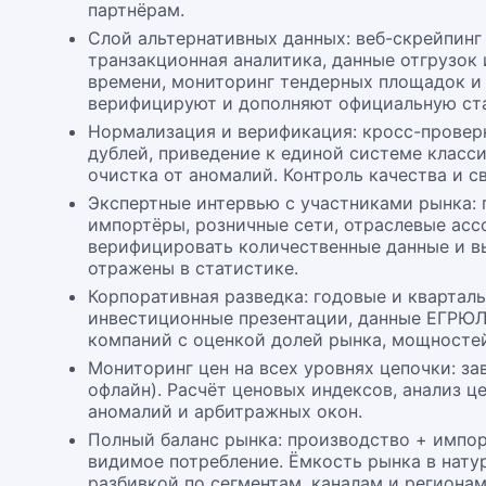
партнёрам.
Слой альтернативных данных: веб-скрейпинг
транзакционная аналитика, данные отгрузок
времени, мониторинг тендерных площадок и 
верифицируют и дополняют официальную ста
Нормализация и верификация: кросс-провер
дублей, приведение к единой системе класс
очистка от аномалий. Контроль качества и с
Экспертные интервью с участниками рынка:
импортёры, розничные сети, отраслевые ас
верифицировать количественные данные и в
отражены в статистике.
Корпоративная разведка: годовые и кварталь
инвестиционные презентации, данные ЕГРЮ
компаний с оценкой долей рынка, мощностей
Мониторинг цен на всех уровнях цепочки: за
офлайн). Расчёт ценовых индексов, анализ ц
аномалий и арбитражных окон.
Полный баланс рынка: производство + импор
видимое потребление. Ёмкость рынка в нат
разбивкой по сегментам, каналам и регионам