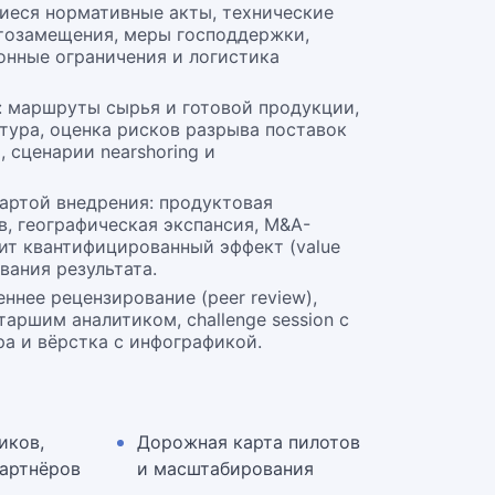
иеся нормативные акты, технические
тозамещения, меры господдержки,
онные ограничения и логистика
: маршруты сырья и готовой продукции,
тура, оценка рисков разрыва поставок
, сценарии nearshoring и
артой внедрения: продуктовая
в, географическая экспансия, M&A-
т квантифицированный эффект (value
ивания результата.
ннее рецензирование (peer review),
аршим аналитиком, challenge session с
а и вёрстка с инфографикой.
иков,
Дорожная карта пилотов
партнёров
и масштабирования