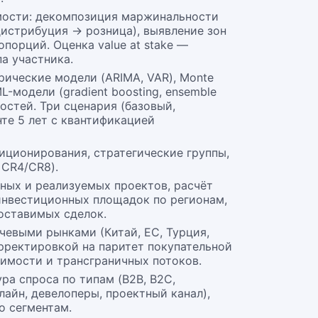
оимости: декомпозиция маржинальности
истрибуция → розница), выявление зон
порций. Оценка value at stake —
а участника.
ические модели (ARIMA, VAR), Monte
-модели (gradient boosting, ensemble
остей. Три сценария (базовый,
те 5 лет с квантификацией
иционирования, стратегические группы,
 CR4/CR8).
ных и реализуемых проектов, расчёт
 инвестиционных площадок по регионам,
оставимых сделок.
чевыми рынками (Китай, ЕС, Турция,
рректировкой на паритет покупательной
оимости и трансграничных потоков.
ра спроса по типам (B2B, B2C,
нлайн, девелоперы, проектный канал),
по сегментам.