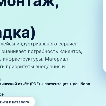
монтаж,
адка)
лейсы индустриального сервиса
, оценивает потребность клиентов,
ь инфраструктуры. Материал
ть приоритеты внедрения и
Т
тический отчёт (PDF) + презентация + дашборд
ое
ться к каталогу