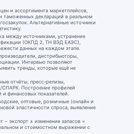
 цен и ассортимента маркетплейсов,
 и таможенных деклараций в реальном
госзакупок. Альтернативные источники
тистику.
ка между источниками, устранение
ификации (ОКПД 2, ТН ВЭД ЕАЭС),
вежести данных на каждом этапе.
 производители, дистрибьюторы,
социации. Интервью позволяют
ыявить тренды, которые ещё не
ные отчёты, пресс-релизы,
Л/СПАРК. Построение профилей
 и финансовых показателей.
водские, оптовые, розничные (онлайн и
еновой эластичности спроса, выявление
т − экспорт ± изменение запасов =
уральном и стоимостном выражении с
.