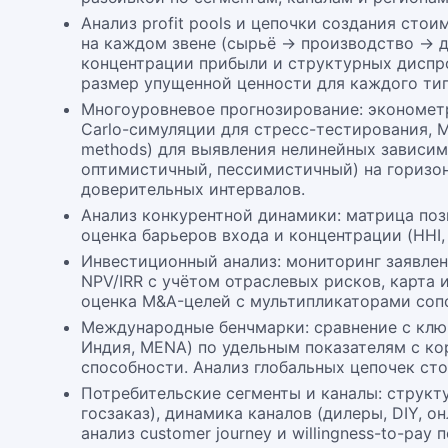
Анализ profit pools и цепочки создания ст
на каждом звене (сырьё → производство → д
концентрации прибыли и структурных диспро
размер упущенной ценности для каждого тип
Многоуровневое прогнозирование: эконометр
Carlo-симуляции для стресс-тестирования, ML
methods) для выявления нелинейных зависим
оптимистичный, пессимистичный) на горизон
доверительных интервалов.
Анализ конкурентной динамики: матрица поз
оценка барьеров входа и концентрации (HHI,
Инвестиционный анализ: мониторинг заявлен
NPV/IRR с учётом отраслевых рисков, карта
оценка M&A-целей с мультипликаторами соп
Международные бенчмарки: сравнение с клю
Индия, MENA) по удельным показателям с ко
способности. Анализ глобальных цепочек ст
Потребительские сегменты и каналы: структу
госзаказ), динамика каналов (дилеры, DIY, о
анализ customer journey и willingness-to-pay 