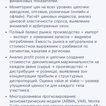
финансовых показателей.
Мониторинг цен на всех уровнях цепочки:
заводские, оптовые, розничные (онлайн и
офлайн). Расчёт ценовых индексов, анализ
ценовой эластичности спроса, выявление
аномалий и арбитражных окон.
Полный баланс рынка: производство + импорт
− экспорт ± изменение запасов = видимое
потребление. Ёмкость рынка в натуральном и
стоимостном выражении с разбивкой по
сегментам, каналам и регионам.
Анализ profit pools и цепочки создания
стоимости: декомпозиция маржинальности на
каждом звене (сырьё → производство →
дистрибуция → розница), выявление зон
концентрации прибыли и структурных
диспропорций. Оценка value at stake — размер
упущенной ценности для каждого типа
участника.
Многоуровневое прогнозирование:
эконометрические модели (ARIMA, VAR), Monte
Carlo-симуляции для стресс-тестирования, ML-