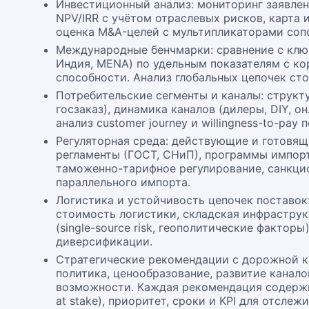
Инвестиционный анализ: мониторинг заявлен
NPV/IRR с учётом отраслевых рисков, карта
оценка M&A-целей с мультипликаторами соп
Международные бенчмарки: сравнение с клю
Индия, MENA) по удельным показателям с ко
способности. Анализ глобальных цепочек ст
Потребительские сегменты и каналы: структу
госзаказ), динамика каналов (дилеры, DIY, о
анализ customer journey и willingness-to-pay 
Регуляторная среда: действующие и готовящ
регламенты (ГОСТ, СНиП), программы импор
таможенно-тарифное регулирование, санкци
параллельного импорта.
Логистика и устойчивость цепочек поставок
стоимость логистики, складская инфраструк
(single-source risk, геополитические факторы)
диверсификации.
Стратегические рекомендации с дорожной к
политика, ценообразование, развитие канало
возможности. Каждая рекомендация содержи
at stake), приоритет, сроки и KPI для отслеж