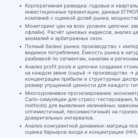
Корпоративная разведка: годовые и кварталь
инвестиционные презентации, данные ЕГРЮ
компаний с оценкой долей рынка, мощностей
Мониторинг цен на всех уровнях цепочки: за
офлайн). Расчёт ценовых индексов, анализ ц
аномалий и арбитражных окон.
Полный баланс рынка: производство + импор
видимое потребление. Ёмкость рынка в нат
разбивкой по сегментам, каналам и регионам
Анализ profit pools и цепочки создания ст
на каждом звене (сырьё → производство → д
концентрации прибыли и структурных диспро
размер упущенной ценности для каждого тип
Многоуровневое прогнозирование: эконометр
Carlo-симуляции для стресс-тестирования, ML
methods) для выявления нелинейных зависим
оптимистичный, пессимистичный) на горизон
доверительных интервалов.
Анализ конкурентной динамики: матрица поз
оценка барьеров входа и концентрации (HHI,