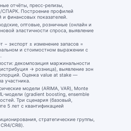
ные отчёты, пресс-релизы,
Л/СПАРК. Построение профилей
 и финансовых показателей.
водские, оптовые, розничные (онлайн и
еновой эластичности спроса, выявление
т − экспорт ± изменение запасов =
уральном и стоимостном выражении с
.
оимости: декомпозиция маржинальности
истрибуция → розница), выявление зон
порций. Оценка value at stake —
а участника.
ические модели (ARIMA, VAR), Monte
-модели (gradient boosting, ensemble
остей. Три сценария (базовый,
те 5 лет с квантификацией
иционирования, стратегические группы,
 CR4/CR8).