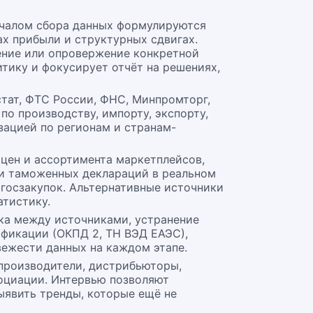
ачалом сбора данных формулируются
ах прибыли и структурных сдвигах.
ение или опровержение конкретной
тику и фокусирует отчёт на решениях,
тат, ФТС России, ФНС, Минпромторг,
по производству, импорту, экспорту,
зацией по регионам и странам-
 цен и ассортимента маркетплейсов,
 и таможенных деклараций в реальном
госзакупок. Альтернативные источники
тистику.
ка между источниками, устранение
ификации (ОКПД 2, ТН ВЭД ЕАЭС),
вежести данных на каждом этапе.
 производители, дистрибьюторы,
социации. Интервью позволяют
ыявить тренды, которые ещё не