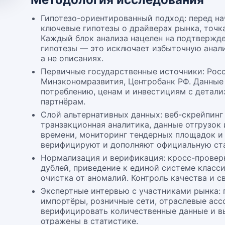
Гипотезо-ориентированный подход: перед н
ключевые гипотезы о драйверах рынка, точк
Каждый блок анализа нацелен на подтвержд
гипотезы — это исключает избыточную анали
а не описаниях.
Первичные государственные источники: Росс
Минэкономразвития, Центробанк РФ. Данные 
потреблению, ценам и инвестициям с детали
партнёрам.
Слой альтернативных данных: веб-скрейпинг
транзакционная аналитика, данные отгрузок
времени, мониторинг тендерных площадок и 
верифицируют и дополняют официальную ста
Нормализация и верификация: кросс-провер
дублей, приведение к единой системе класс
очистка от аномалий. Контроль качества и с
Экспертные интервью с участниками рынка:
импортёры, розничные сети, отраслевые ас
верифицировать количественные данные и в
отражены в статистике.