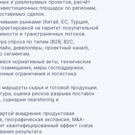
ных и реализуемых проектов, расчёт
 инвестиционных площадок по регионам,
оставимых сделок.
чевыми рынками (Китай, ЕС, Турция,
рректировкой на паритет покупательной
оимости и трансграничных потоков.
ра спроса по типам (B2B, B2C,
нлайн, девелоперы, проектный канал),
по сегментам.
иеся нормативные акты, технические
тозамещения, меры господдержки,
онные ограничения и логистика
: маршруты сырья и готовой продукции,
тура, оценка рисков разрыва поставок
, сценарии nearshoring и
артой внедрения: продуктовая
в, географическая экспансия, M&A-
т квантифицированный эффект (value
ивания результата.