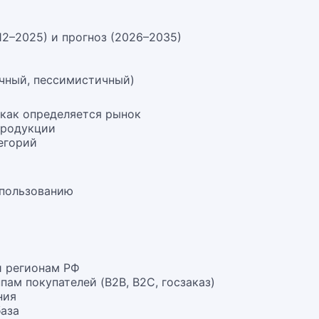
12–2025) и прогноз (2026–2035)
чный, пессимистичный)
 как определяется рынок
продукции
егорий
спользованию
и регионам РФ
ам покупателей (B2B, B2C, госзаказ)
ния
база