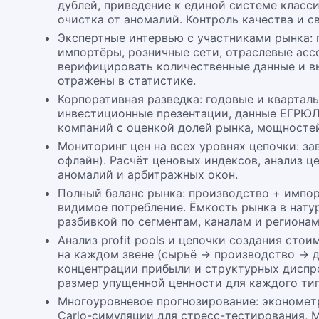
дублей, приведение к единой системе класс
очистка от аномалий. Контроль качества и с
Экспертные интервью с участниками рынка:
импортёры, розничные сети, отраслевые ас
верифицировать количественные данные и в
отражены в статистике.
Корпоративная разведка: годовые и кварталь
инвестиционные презентации, данные ЕГРЮ
компаний с оценкой долей рынка, мощностей
Мониторинг цен на всех уровнях цепочки: за
офлайн). Расчёт ценовых индексов, анализ ц
аномалий и арбитражных окон.
Полный баланс рынка: производство + импор
видимое потребление. Ёмкость рынка в нат
разбивкой по сегментам, каналам и регионам
Анализ profit pools и цепочки создания ст
на каждом звене (сырьё → производство → д
концентрации прибыли и структурных диспро
размер упущенной ценности для каждого тип
Многоуровневое прогнозирование: эконометр
Carlo-симуляции для стресс-тестирования, ML