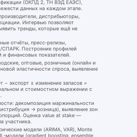
ификации (ОКПД 2, ТН ВЭД ЕАЭС),
вежести данных на каждом этапе.
 производители, дистрибьюторы,
социации. Интервью позволяют
ыявить тренды, которые ещё не
ные отчёты, пресс-релизы,
Л/СПАРК. Построение профилей
 и финансовых показателей.
водские, оптовые, розничные (онлайн и
еновой эластичности спроса, выявление
т − экспорт ± изменение запасов =
уральном и стоимостном выражении с
.
оимости: декомпозиция маржинальности
истрибуция → розница), выявление зон
порций. Оценка value at stake —
а участника.
ические модели (ARIMA, VAR), Monte
-модели (gradient boosting, ensemble