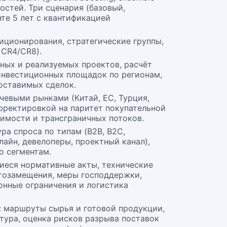
остей. Три сценария (базовый,
те 5 лет с квантификацией
иционирования, стратегические группы,
 CR4/CR8).
ных и реализуемых проектов, расчёт
 инвестиционных площадок по регионам,
оставимых сделок.
чевыми рынками (Китай, ЕС, Турция,
рректировкой на паритет покупательной
оимости и трансграничных потоков.
ра спроса по типам (B2B, B2C,
нлайн, девелоперы, проектный канал),
по сегментам.
иеся нормативные акты, технические
тозамещения, меры господдержки,
онные ограничения и логистика
: маршруты сырья и готовой продукции,
тура, оценка рисков разрыва поставок