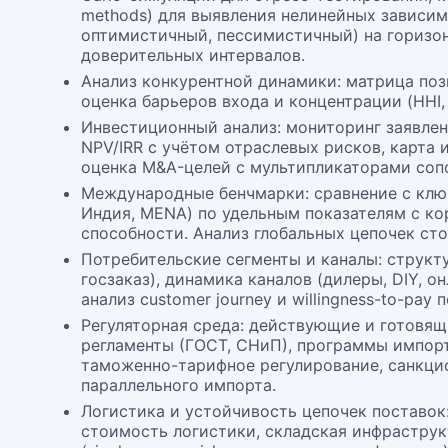
methods) для выявления нелинейных зависим
оптимистичный, пессимистичный) на горизон
доверительных интервалов.
Анализ конкурентной динамики: матрица поз
оценка барьеров входа и концентрации (HHI,
Инвестиционный анализ: мониторинг заявлен
NPV/IRR с учётом отраслевых рисков, карта
оценка M&A-целей с мультипликаторами соп
Международные бенчмарки: сравнение с клю
Индия, MENA) по удельным показателям с ко
способности. Анализ глобальных цепочек ст
Потребительские сегменты и каналы: структу
госзаказ), динамика каналов (дилеры, DIY, о
анализ customer journey и willingness-to-pay 
Регуляторная среда: действующие и готовящ
регламенты (ГОСТ, СНиП), программы импор
таможенно-тарифное регулирование, санкци
параллельного импорта.
Логистика и устойчивость цепочек поставок
стоимость логистики, складская инфраструк