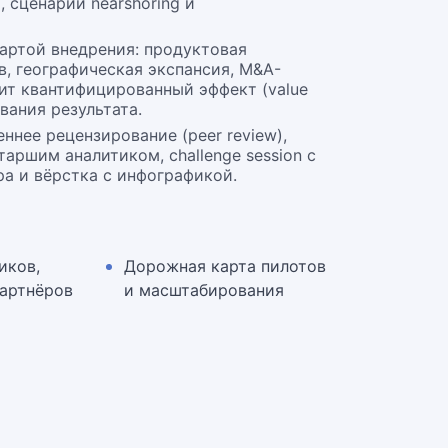
, сценарии nearshoring и
артой внедрения: продуктовая
в, географическая экспансия, M&A-
т квантифицированный эффект (value
ивания результата.
ннее рецензирование (peer review),
аршим аналитиком, challenge session с
а и вёрстка с инфографикой.
иков,
Дорожная карта пилотов
партнёров
и масштабирования