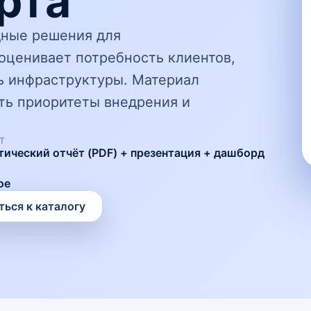
рта
дные решения для
оценивает потребность клиентов,
ь инфраструктуры. Материал
ть приоритеты внедрения и
Т
тический отчёт (PDF) + презентация + дашборд
ое
ться к каталогу