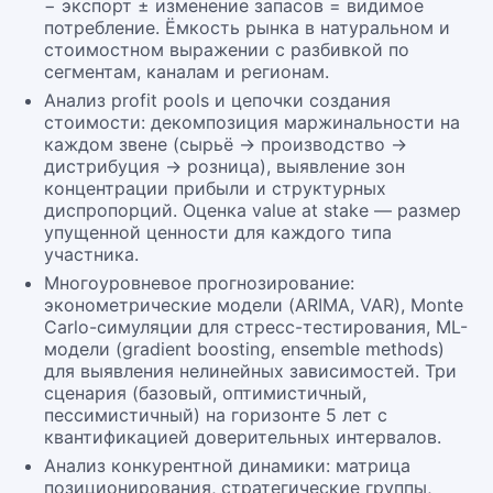
− экспорт ± изменение запасов = видимое
потребление. Ёмкость рынка в натуральном и
стоимостном выражении с разбивкой по
сегментам, каналам и регионам.
Анализ profit pools и цепочки создания
стоимости: декомпозиция маржинальности на
каждом звене (сырьё → производство →
дистрибуция → розница), выявление зон
концентрации прибыли и структурных
диспропорций. Оценка value at stake — размер
упущенной ценности для каждого типа
участника.
Многоуровневое прогнозирование:
эконометрические модели (ARIMA, VAR), Monte
Carlo-симуляции для стресс-тестирования, ML-
модели (gradient boosting, ensemble methods)
для выявления нелинейных зависимостей. Три
сценария (базовый, оптимистичный,
пессимистичный) на горизонте 5 лет с
квантификацией доверительных интервалов.
Анализ конкурентной динамики: матрица
позиционирования, стратегические группы,