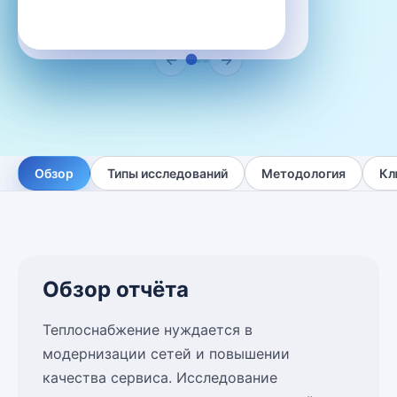
←
→
Обзор
Типы исследований
Методология
Кл
Обзор отчёта
Теплоснабжение нуждается в
модернизации сетей и повышении
качества сервиса. Исследование