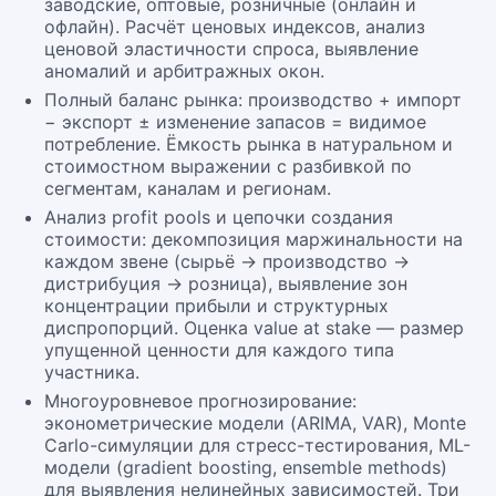
заводские, оптовые, розничные (онлайн и
офлайн). Расчёт ценовых индексов, анализ
ценовой эластичности спроса, выявление
аномалий и арбитражных окон.
Полный баланс рынка: производство + импорт
− экспорт ± изменение запасов = видимое
потребление. Ёмкость рынка в натуральном и
стоимостном выражении с разбивкой по
сегментам, каналам и регионам.
Анализ profit pools и цепочки создания
стоимости: декомпозиция маржинальности на
каждом звене (сырьё → производство →
дистрибуция → розница), выявление зон
концентрации прибыли и структурных
диспропорций. Оценка value at stake — размер
упущенной ценности для каждого типа
участника.
Многоуровневое прогнозирование:
эконометрические модели (ARIMA, VAR), Monte
Carlo-симуляции для стресс-тестирования, ML-
модели (gradient boosting, ensemble methods)
для выявления нелинейных зависимостей. Три