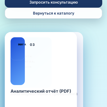
Запросить консультацию
Вернуться к каталогу
01
02
03
PDF
MAP
DATA
NORTH
CENTRAL
SOUTH
Аналитический отчёт (PDF)
Карта тепловых сетей
База нормативных требований