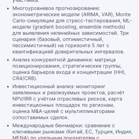
участника.
Многоуровневое прогнозирование:
эконометрические модели (ARIMA, VAR), Monte
Carlo-симуляции для стресс-тестирования, ML-
модели (gradient boosting, ensemble methods)
для выявления нелинейных зависимостей. Три
сценария (базовый, оптимистичный,
пессимистичный) на горизонте 5 лет с
квантификацией доверительных интервалов.
Анализ конкурентной динамики: матрица
позиционирования, стратегические группы,
оценка барьеров входа и концентрации (HHI,
CR4/CR8).
Инвестиционный анализ: мониторинг
заявленных и реализуемых проектов, расчёт
NPV/IRR с учётом отраслевых рисков, карта
инвестиционных площадок по регионам,
оценка M&A-целей с мультипликаторами
сопоставимых сделок.
Международные бенчмарки: сравнение с
ключевыми рынками (Китай, ЕС, Турция, Индия,
MENA) по удельным показателям с