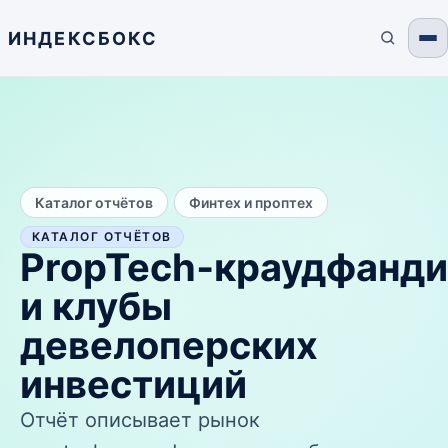
ИНДЕКСБОКС
/
Каталог отчётов
Финтех и проптех
КАТАЛОГ ОТЧЁТОВ
PropTech‑краудфанди
и клубы
девелоперских
инвестиций
Отчёт описывает рынок