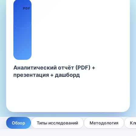
01
PDF
Аналитический отчёт (PDF) +
презентация + дашборд
Обзор
Типы исследований
Методология
Кл