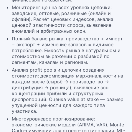
Мониторинг цен на всех уровнях цепочки:
заводские, оптовые, розничные (онлайн и
офлайн). Расчёт ценовых индексов, анализ
ценовой эластичности спроса, выявление
аномалий и арбитражных окон.
Полный баланс рынка: производство + импорт
− экспорт ± изменение запасов = видимое
потребление. Ёмкость рынка в натуральном и
стоимостном выражении с разбивкой по
сегментам, каналам и регионам.
Анализ profit pools и цепочки создания
стоимости: декомпозиция маржинальности на
каждом звене (сырьё → производство →
дистрибуция → розница), выявление зон
концентрации прибыли и структурных
диспропорций. Оценка value at stake — размер
упущенной ценности для каждого типа
участника.
Многоуровневое прогнозирование:
эконометрические модели (ARIMA, VAR), Monte
Carlo-симуляции для стресс-тестирования, ML-