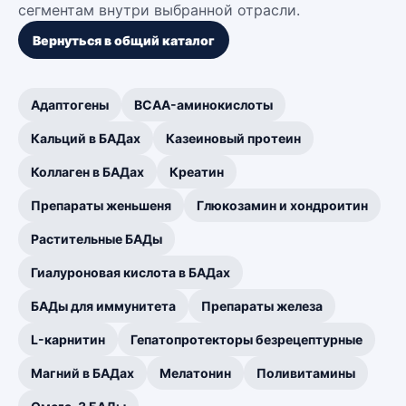
сегментам внутри выбранной отрасли.
Вернуться в общий каталог
Адаптогены
BCAA-аминокислоты
Кальций в БАДах
Казеиновый протеин
Коллаген в БАДах
Креатин
Препараты женьшеня
Глюкозамин и хондроитин
Растительные БАДы
Гиалуроновая кислота в БАДах
БАДы для иммунитета
Препараты железа
L-карнитин
Гепатопротекторы безрецептурные
Магний в БАДах
Мелатонин
Поливитамины