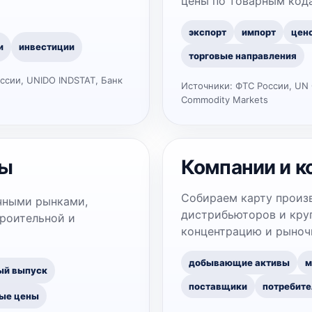
цены по товарным код
экспорт
импорт
цен
и
инвестиции
торговые направления
ссии, UNIDO INDSTAT, Банк
Источники:
ФТС России, UN 
Commodity Markets
ры
Компании и к
Собираем карту произ
чными рынками,
дистрибьюторов и круп
троительной и
концентрацию и рыноч
добывающие активы
м
ый выпуск
поставщики
потребите
ые цены