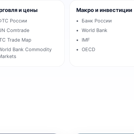
рговля и цены
Макро и инвестиции
ФТС России
Банк России
UN Comtrade
World Bank
ITC Trade Map
IMF
World Bank Commodity
OECD
Markets