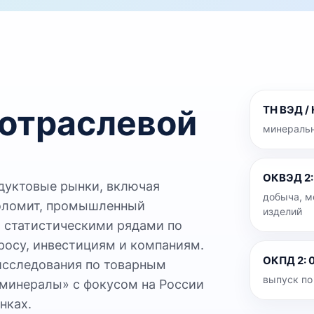
 отраслевой
ТН ВЭД /
минеральн
ОКВЭД 2
дуктовые рынки, включая
добыча, м
оломит, промышленный
изделий
и статистическими рядами по
просу, инвестициям и компаниям.
ОКПД 2
:
0
исследования по товарным
выпуск по
минералы» с фокусом на России
нках.