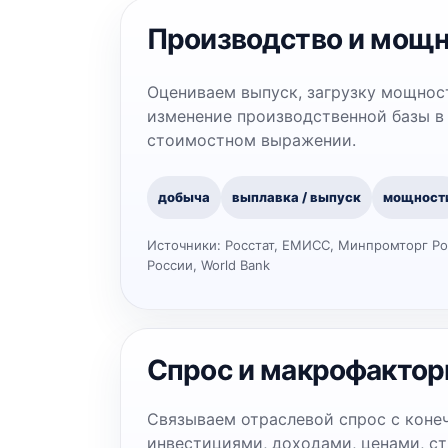
Производство и мощ
Оцениваем выпуск, загрузку мощнос
изменение производственной базы в
стоимостном выражении.
добыча
выплавка / выпуск
мощност
Источники:
Росстат, ЕМИСС, Минпромторг Ро
России, World Bank
Спрос и макрофакто
Связываем отраслевой спрос с коне
инвестициями, доходами, ценами, с