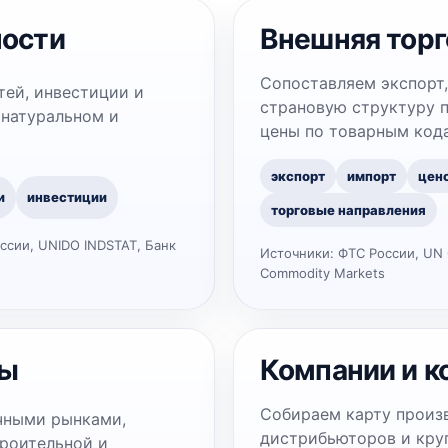
ности
Внешняя торг
Сопоставляем экспорт,
тей, инвестиции и
страновую структуру 
 натуральном и
цены по товарным код
экспорт
импорт
цен
и
инвестиции
торговые направления
ссии, UNIDO INDSTAT, Банк
Источники:
ФТС России, UN 
Commodity Markets
ры
Компании и к
Собираем карту произ
чными рынками,
дистрибьюторов и круп
троительной и