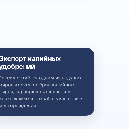
Экспорт калийных
удобрений
Россия остаётся одним из ведущих
мировых экспортёров калийного
сырья, наращивая мощности в
Верхнекамье и разрабатывая новые
месторождения.