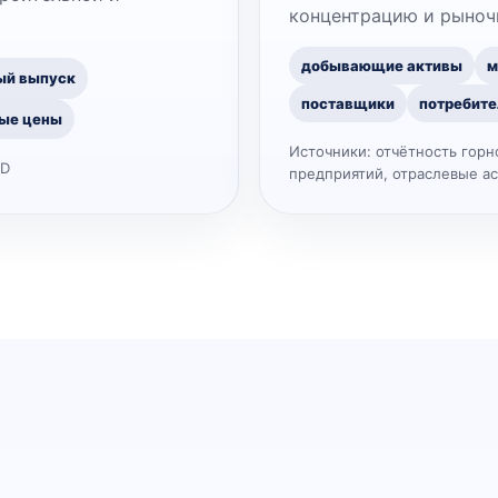
концентрацию и рыноч
добывающие активы
м
ый выпуск
поставщики
потребите
ые цены
Источники:
отчётность горн
CD
предприятий, отраслевые а