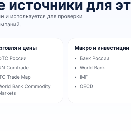
 источники для эт
ли и используется для проверки
омпаний.
рговля и цены
Макро и инвестиции
ФТС России
Банк России
UN Comtrade
World Bank
ITC Trade Map
IMF
World Bank Commodity
OECD
Markets