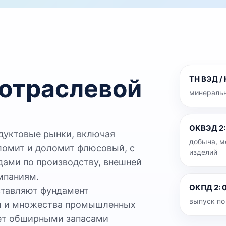
 отраслевой
ТН ВЭД /
минеральн
ОКВЭД 2
дуктовые рынки, включая
добыча, м
ломит и доломит флюсовый, с
изделий
ами по производству, внешней
мпаниям.
ОКПД 2
:
0
ставляют фундамент
выпуск по
ии и множества промышленных
ает обширными запасами