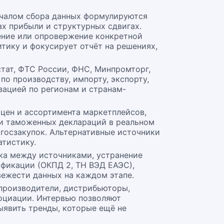
ачалом сбора данных формулируются
ах прибыли и структурных сдвигах.
ение или опровержение конкретной
тику и фокусирует отчёт на решениях,
тат, ФТС России, ФНС, Минпромторг,
по производству, импорту, экспорту,
зацией по регионам и странам-
 цен и ассортимента маркетплейсов,
 и таможенных деклараций в реальном
госзакупок. Альтернативные источники
тистику.
ка между источниками, устранение
ификации (ОКПД 2, ТН ВЭД ЕАЭС),
вежести данных на каждом этапе.
 производители, дистрибьюторы,
социации. Интервью позволяют
ыявить тренды, которые ещё не