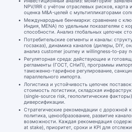
Инвестиционный анализ: мониторинг заявлен
NPV/IRR с учётом отраслевых рисков, карта
оценка M&A-целей с мультипликаторами соп
Международные бенчмарки: сравнение с клю
Индия, MENA) по удельным показателям с ко
способности. Анализ глобальных цепочек ст
Потребительские сегменты и каналы: структу
госзаказ), динамика каналов (дилеры, DIY, о
анализ customer journey и willingness-to-pay 
Регуляторная среда: действующие и готовящ
регламенты (ГОСТ, СНиП), программы импор
таможенно-тарифное регулирование, санкци
параллельного импорта.
Логистика и устойчивость цепочек поставок
стоимость логистики, складская инфраструк
(single-source risk, геополитические факторы)
диверсификации.
Стратегические рекомендации с дорожной к
политика, ценообразование, развитие канало
возможности. Каждая рекомендация содержи
at stake), приоритет, сроки и KPI для отслеж