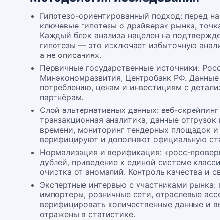
Гипотезо-ориентированный подход: перед н
ключевые гипотезы о драйверах рынка, точк
Каждый блок анализа нацелен на подтвержд
гипотезы — это исключает избыточную анали
а не описаниях.
Первичные государственные источники: Росс
Минэкономразвития, Центробанк РФ. Данные 
потреблению, ценам и инвестициям с детали
партнёрам.
Слой альтернативных данных: веб-скрейпинг
транзакционная аналитика, данные отгрузок
времени, мониторинг тендерных площадок и 
верифицируют и дополняют официальную ста
Нормализация и верификация: кросс-провер
дублей, приведение к единой системе класс
очистка от аномалий. Контроль качества и с
Экспертные интервью с участниками рынка:
импортёры, розничные сети, отраслевые ас
верифицировать количественные данные и в
отражены в статистике.