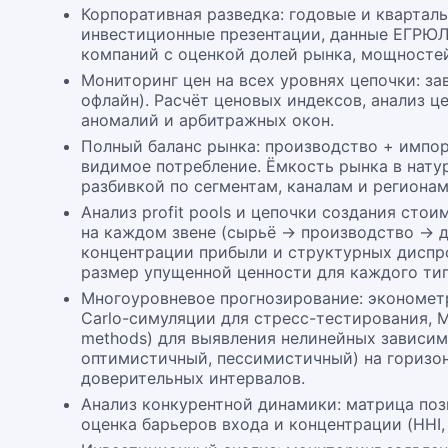
Корпоративная разведка: годовые и кварталь
инвестиционные презентации, данные ЕГРЮ
компаний с оценкой долей рынка, мощностей
Мониторинг цен на всех уровнях цепочки: за
офлайн). Расчёт ценовых индексов, анализ ц
аномалий и арбитражных окон.
Полный баланс рынка: производство + импор
видимое потребление. Ёмкость рынка в нат
разбивкой по сегментам, каналам и регионам
Анализ profit pools и цепочки создания ст
на каждом звене (сырьё → производство → д
концентрации прибыли и структурных диспро
размер упущенной ценности для каждого тип
Многоуровневое прогнозирование: эконометр
Carlo-симуляции для стресс-тестирования, ML
methods) для выявления нелинейных зависим
оптимистичный, пессимистичный) на горизон
доверительных интервалов.
Анализ конкурентной динамики: матрица поз
оценка барьеров входа и концентрации (HHI,