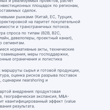
ных и реализуемых проектов, расчёт
 инвестиционных площадок по регионам,
оставимых сделок.
чевыми рынками (Китай, ЕС, Турция,
рректировкой на паритет покупательной
оимости и трансграничных потоков.
ра спроса по типам (B2B, B2C,
нлайн, девелоперы, проектный канал),
по сегментам.
иеся нормативные акты, технические
тозамещения, меры господдержки,
онные ограничения и логистика
: маршруты сырья и готовой продукции,
тура, оценка рисков разрыва поставок
, сценарии nearshoring и
артой внедрения: продуктовая
в, географическая экспансия, M&A-
т квантифицированный эффект (value
ивания результата.