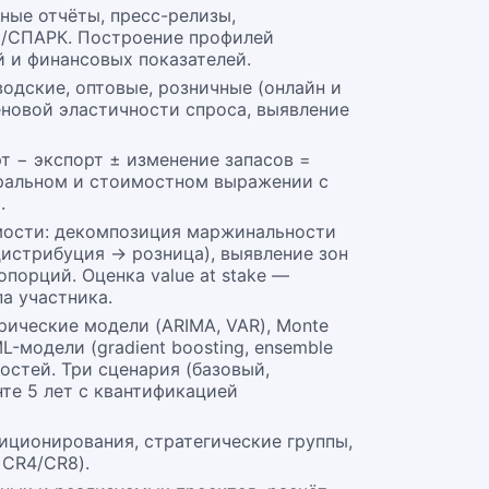
ные отчёты, пресс-релизы,
Л/СПАРК. Построение профилей
 и финансовых показателей.
водские, оптовые, розничные (онлайн и
еновой эластичности спроса, выявление
т − экспорт ± изменение запасов =
уральном и стоимостном выражении с
.
оимости: декомпозиция маржинальности
истрибуция → розница), выявление зон
порций. Оценка value at stake —
а участника.
ические модели (ARIMA, VAR), Monte
-модели (gradient boosting, ensemble
остей. Три сценария (базовый,
те 5 лет с квантификацией
иционирования, стратегические группы,
 CR4/CR8).