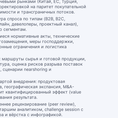
чевыми рынками (Китай, ЕС, Турция,
рректировкой на паритет покупательной
оимости и трансграничных потоков.
ра спроса по типам (B2B, B2C,
нлайн, девелоперы, проектный канал),
по сегментам.
иеся нормативные акты, технические
тозамещения, меры господдержки,
онные ограничения и логистика
: маршруты сырья и готовой продукции,
тура, оценка рисков разрыва поставок
, сценарии nearshoring и
артой внедрения: продуктовая
в, географическая экспансия, M&A-
т квантифицированный эффект (value
ивания результата.
ннее рецензирование (peer review),
аршим аналитиком, challenge session с
а и вёрстка с инфографикой.