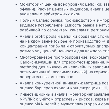
Мониторинг цен на всех уровнях цепочки: за
офлайн). Расчёт ценовых индексов, анализ ц
аномалий и арбитражных окон.
Полный баланс рынка: производство + импор
видимое потребление. Ёмкость рынка в нат
разбивкой по сегментам, каналам и регионам
Анализ profit pools и цепочки создания ст
на каждом звене (сырьё → производство → д
концентрации прибыли и структурных диспро
размер упущенной ценности для каждого тип
Многоуровневое прогнозирование: эконометр
Carlo-симуляции для стресс-тестирования, ML
methods) для выявления нелинейных зависим
оптимистичный, пессимистичный) на горизон
доверительных интервалов.
Анализ конкурентной динамики: матрица поз
оценка барьеров входа и концентрации (HHI,
Инвестиционный анализ: мониторинг заявлен
NPV/IRR с учётом отраслевых рисков, карта
оценка M&A-целей с мультипликаторами соп