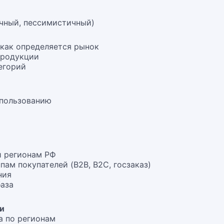
чный, пессимистичный)
 как определяется рынок
продукции
егорий
спользованию
и регионам РФ
ам покупателей (B2B, B2C, госзаказ)
ния
база
ти
а по регионам