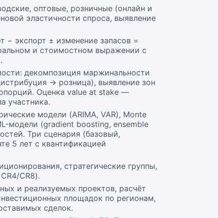
водские, оптовые, розничные (онлайн и
еновой эластичности спроса, выявление
т − экспорт ± изменение запасов =
уральном и стоимостном выражении с
.
оимости: декомпозиция маржинальности
истрибуция → розница), выявление зон
порций. Оценка value at stake —
а участника.
ические модели (ARIMA, VAR), Monte
-модели (gradient boosting, ensemble
остей. Три сценария (базовый,
те 5 лет с квантификацией
иционирования, стратегические группы,
 CR4/CR8).
ных и реализуемых проектов, расчёт
 инвестиционных площадок по регионам,
оставимых сделок.