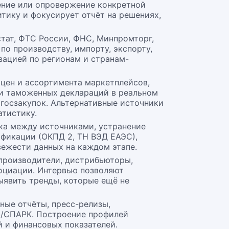
ение или опровержение конкретной
тику и фокусирует отчёт на решениях,
тат, ФТС России, ФНС, Минпромторг,
по производству, импорту, экспорту,
зацией по регионам и странам-
 цен и ассортимента маркетплейсов,
 и таможенных деклараций в реальном
госзакупок. Альтернативные источники
тистику.
ка между источниками, устранение
ификации (ОКПД 2, ТН ВЭД ЕАЭС),
вежести данных на каждом этапе.
 производители, дистрибьюторы,
социации. Интервью позволяют
ыявить тренды, которые ещё не
ные отчёты, пресс-релизы,
Л/СПАРК. Построение профилей
 и финансовых показателей.