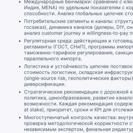
Международные бенчмарки: сравнение с клю
Индия, MENA) по удельным показателям с ко
способности. Анализ глобальных цепочек ст
Потребительские сегменты и каналы: структу
госзаказ), динамика каналов (дилеры, DIY, о
анализ customer journey и willingness-to-pay 
Регуляторная среда: действующие и готовящ
регламенты (ГОСТ, СНиП), программы импор
таможенно-тарифное регулирование, санкци
параллельного импорта.
Логистика и устойчивость цепочек поставок
стоимость логистики, складская инфраструк
(single-source risk, геополитические факторы)
диверсификации.
Стратегические рекомендации с дорожной к
политика, ценообразование, развитие канало
возможности. Каждая рекомендация содержи
at stake), приоритет, сроки и KPI для отслеж
Многоступенчатый контроль качества: внутре
проверка методологической корректности ст
независимым экспертом, финальная редактур