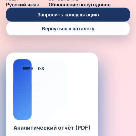
Русский язык
Обновление полугодовое
Запросить консультацию
Вернуться к каталогу
01
02
03
PDF
MAP
DATA
NORTH
CENTRAL
SOUTH
Аналитический отчёт (PDF)
Карта магазинов
База клиентских сценариев