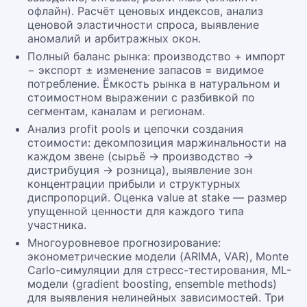
офлайн). Расчёт ценовых индексов, анализ
ценовой эластичности спроса, выявление
аномалий и арбитражных окон.
Полный баланс рынка: производство + импорт
− экспорт ± изменение запасов = видимое
потребление. Ёмкость рынка в натуральном и
стоимостном выражении с разбивкой по
сегментам, каналам и регионам.
Анализ profit pools и цепочки создания
стоимости: декомпозиция маржинальности на
каждом звене (сырьё → производство →
дистрибуция → розница), выявление зон
концентрации прибыли и структурных
диспропорций. Оценка value at stake — размер
упущенной ценности для каждого типа
участника.
Многоуровневое прогнозирование:
эконометрические модели (ARIMA, VAR), Monte
Carlo-симуляции для стресс-тестирования, ML-
модели (gradient boosting, ensemble methods)
для выявления нелинейных зависимостей. Три