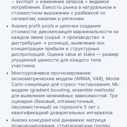
− экспорт ± изменение запасов = видимое
потребление. Ёмкость рынка в натуральном и
стоимостном выражении с разбивкой по
сегментам, каналам и регионам.
Анализ profit pools и цепочки создания
стоимости: декомпозиция маржинальности на
каждом звене (сырьё → производство →
дистрибуция → розница), выявление зон
концентрации прибыли и структурных
диспропорций. Оценка value at stake — размер
упущенной ценности для каждого типа
участника.
Многоуровневое прогнозирование:
эконометрические модели (ARIMA, VAR), Monte
Carlo-симуляции для стресс-тестирования, ML-
модели (gradient boosting, ensemble methods)
для выявления нелинейных зависимостей. Три
сценария (базовый, оптимистичный,
пессимистичный) на горизонте 5 лет с
квантификацией доверительных интервалов.
Анализ конкурентной динамики: матрица
позиционирования, стратегические группы,