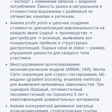
− экспорт ± изменение запасов = видимое
потребление. Ёмкость рынка в натуральном и
стоимостном выражении с разбивкой по
сегментам, каналам и регионам.
Анализ profit pools и цепочки создания
стоимости: декомпозиция маржинальности на
каждом звене (сырьё → производство →
дистрибуция → розница), выявление зон
концентрации прибыли и структурных
диспропорций. Оценка value at stake — размер
упущенной ценности для каждого типа
участника.
Многоуровневое прогнозирование:
эконометрические модели (ARIMA, VAR), Monte
Carlo-симуляции для стресс-тестирования, ML-
модели (gradient boosting, ensemble methods)
для выявления нелинейных зависимостей. Три
сценария (базовый, оптимистичный,
пессимистичный) на горизонте 5 лет с
квантификацией доверительных интервалов.
Анализ конкурентной динамики: матрица
позиционирования, стратегические группы,