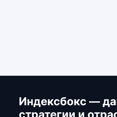
Индексбокс — да
стратегии и отр