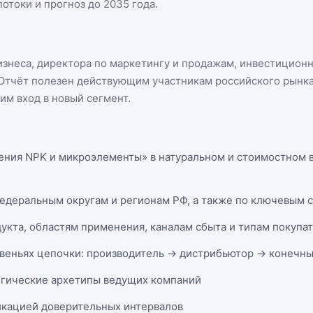
отоки и прогноз до 2035 года.
бизнеса, директора по маркетингу и продажам, инвестицион
n. Отчёт полезен действующим участникам
российского рынк
м вход в новый сегмент.
ения NPK и микроэлементы» в натуральном и стоимостном в
федеральным округам и регионам РФ, а также по ключевым 
укта, областям применения, каналам сбыта и типам покупа
веньях цепочки: производитель → дистрибьютор → конечны
егические архетипы ведущих компаний
икацией доверительных интервалов