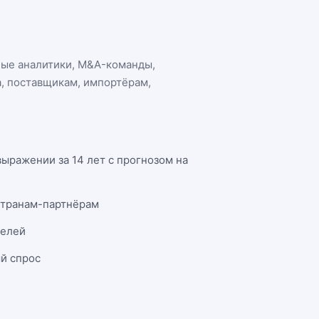
ные аналитики, M&A-команды,
а
, поставщикам, импортёрам,
ыражении за 14 лет с прогнозом на
странам-партнёрам
телей
й спрос