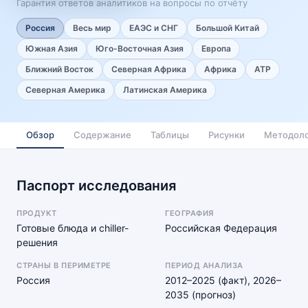
Гарантия ответов аналитиков на вопросы по отчёту
Россия
Весь мир
ЕАЭС и СНГ
Большой Китай
Южная Азия
Юго-Восточная Азия
Европа
Ближний Восток
Северная Африка
Африка
АТР
Северная Америка
Латинская Америка
Обзор
Содержание
Таблицы
Рисунки
Методоло
Паспорт исследования
ПРОДУКТ
ГЕОГРАФИЯ
Готовые блюда и chiller-
Российская Федерация
решения
СТРАНЫ В ПЕРИМЕТРЕ
ПЕРИОД АНАЛИЗА
Россия
2012–2025 (факт), 2026–
2035 (прогноз)