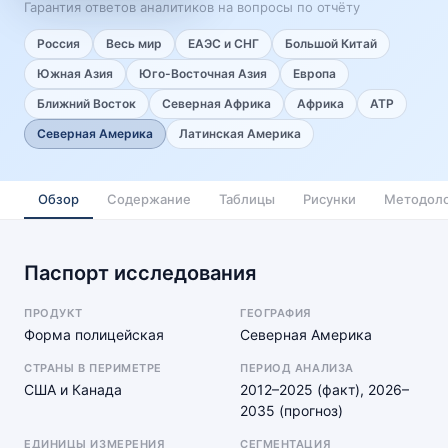
Гарантия ответов аналитиков на вопросы по отчёту
Россия
Весь мир
ЕАЭС и СНГ
Большой Китай
Южная Азия
Юго-Восточная Азия
Европа
Ближний Восток
Северная Африка
Африка
АТР
Северная Америка
Латинская Америка
Обзор
Содержание
Таблицы
Рисунки
Методоло
Паспорт исследования
ПРОДУКТ
ГЕОГРАФИЯ
Форма полицейская
Северная Америка
СТРАНЫ В ПЕРИМЕТРЕ
ПЕРИОД АНАЛИЗА
США и Канада
2012–2025 (факт), 2026–
2035 (прогноз)
ЕДИНИЦЫ ИЗМЕРЕНИЯ
СЕГМЕНТАЦИЯ