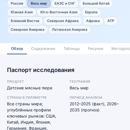
Россия
Весь мир
ЕАЭС и СНГ
Большой Китай
Южная Азия
Юго-Восточная Азия
Европа
Ближний Восток
Северная Африка
Африка
АТР
Северная Америка
Латинская Америка
Обзор
Содержание
Таблицы
Рисунки
Методоло
Паспорт исследования
ПРОДУКТ
ГЕОГРАФИЯ
Детские мясные пюре
Весь мир
СТРАНЫ В ПЕРИМЕТРЕ
ПЕРИОД АНАЛИЗА
Все страны мира;
2012–2025 (факт), 2026–
углублённые профили
2035 (прогноз)
ключевых рынков: США,
Китай, Индия, Япония,
Германия, Франция,