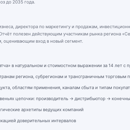
оз до 2035 года.
бизнеса, директора по маркетингу и продажам, инвестицион
n. Отчёт полезен действующим участникам
рынка региона «С
, оценивающим вход в новый сегмент.
тча» в натуральном и стоимостном выражении за 14 лет с п
странам региона, субрегионам и трансграничным торговым 
укта, областям применения, каналам сбыта и типам покупа
веньях цепочки: производитель → дистрибьютор → конечны
егические архетипы ведущих компаний
икацией доверительных интервалов