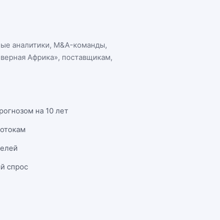
ные аналитики, M&A-команды,
еверная Африка»
, поставщикам,
рогнозом на 10 лет
потокам
телей
й спрос