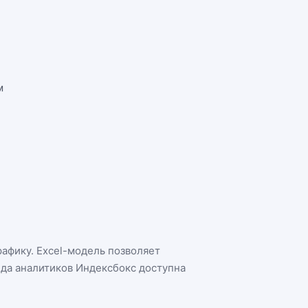
м
рафику. Excel-модель позволяет
нда аналитиков Индексбокс доступна