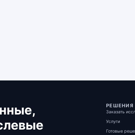
нные,
РЕШЕНИЯ
Заказать исс
аслевые
Услуги
Готовые реше