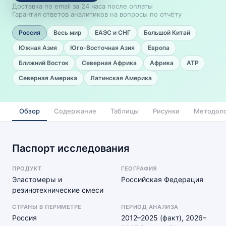
Доставка по email за 24 часа после оплаты
Гарантия ответов аналитиков на вопросы по отчёту
Россия
Весь мир
ЕАЭС и СНГ
Большой Китай
Южная Азия
Юго-Восточная Азия
Европа
Ближний Восток
Северная Африка
Африка
АТР
Северная Америка
Латинская Америка
Обзор
Содержание
Таблицы
Рисунки
Методоло
Паспорт исследования
ПРОДУКТ
ГЕОГРАФИЯ
Эластомеры и
Российская Федерация
резинотехнические смеси
СТРАНЫ В ПЕРИМЕТРЕ
ПЕРИОД АНАЛИЗА
Россия
2012–2025 (факт), 2026–