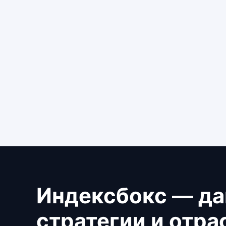
Индексбокс — да
стратегии и отр