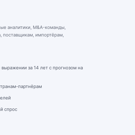
ные аналитики, M&A-команды,
а
, поставщикам, импортёрам,
выражении за 14 лет с прогнозом на
странам-партнёрам
телей
й спрос