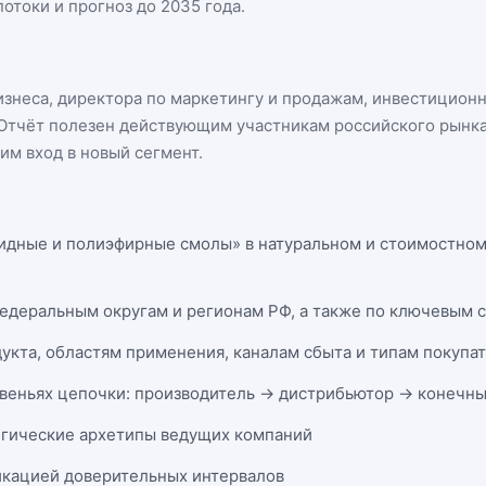
отоки и прогноз до 2035 года.
бизнеса, директора по маркетингу и продажам, инвестицион
n. Отчёт полезен действующим участникам
российского рынк
м вход в новый сегмент.
идные и полиэфирные смолы» в натуральном и стоимостном 
федеральным округам и регионам РФ, а также по ключевым 
укта, областям применения, каналам сбыта и типам покупа
веньях цепочки: производитель → дистрибьютор → конечны
егические архетипы ведущих компаний
икацией доверительных интервалов