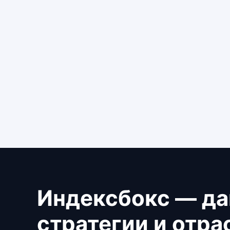
Индексбокс — да
стратегии и отр