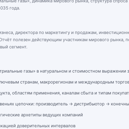
иальные газы
», динамика
мирового рынка
, структура спроса
035 года.
бизнеса, директора по маркетингу и продажам, инвестицион
n. Отчёт полезен действующим участникам
мирового рынка
, 
вый сегмент.
триальные газы» в натуральном и стоимостном выражении за
ключевым странам, макрорегионам и международным торго
укта, областям применения, каналам сбыта и типам покупа
веньях цепочки: производитель → дистрибьютор → конечны
егические архетипы ведущих компаний
икацией доверительных интервалов