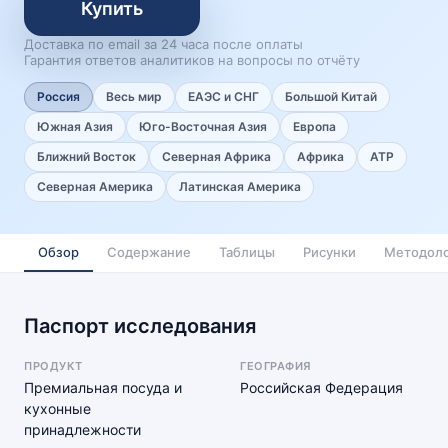
Купить
Доставка по email за 24 часа после оплаты
Гарантия ответов аналитиков на вопросы по отчёту
Россия
Весь мир
ЕАЭС и СНГ
Большой Китай
Южная Азия
Юго-Восточная Азия
Европа
Ближний Восток
Северная Африка
Африка
АТР
Северная Америка
Латинская Америка
Обзор
Содержание
Таблицы
Рисунки
Методоло
Паспорт исследования
ПРОДУКТ
ГЕОГРАФИЯ
Премиальная посуда и
Российская Федерация
кухонные
принадлежности