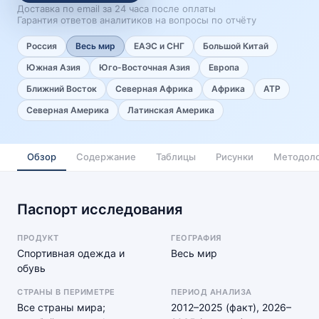
Доставка по email за 24 часа после оплаты
Гарантия ответов аналитиков на вопросы по отчёту
Россия
Весь мир
ЕАЭС и СНГ
Большой Китай
Южная Азия
Юго-Восточная Азия
Европа
Ближний Восток
Северная Африка
Африка
АТР
Северная Америка
Латинская Америка
Обзор
Содержание
Таблицы
Рисунки
Методоло
Паспорт исследования
ПРОДУКТ
ГЕОГРАФИЯ
Спортивная одежда и
Весь мир
обувь
СТРАНЫ В ПЕРИМЕТРЕ
ПЕРИОД АНАЛИЗА
Все страны мира;
2012–2025 (факт), 2026–