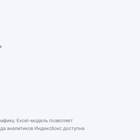
м
рафику. Excel-модель позволяет
нда аналитиков Индексбокс доступна