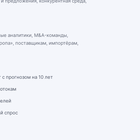
а и предложения, конкурентная среда,
ные аналитики, M&A-команды,
ропа»
, поставщикам, импортёрам,
 с прогнозом на 10 лет
потокам
телей
й спрос