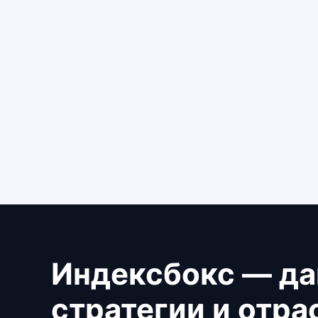
Индексбокс — да
стратегии и отр