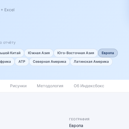
+ Excel
о отчёту
льшой Китай
Южная Азия
Юго-Восточная Азия
Европа
фрика
АТР
Северная Америка
Латинская Америка
Рисунки
Методология
Об Индексбокс
ГЕОГРАФИЯ
Европа