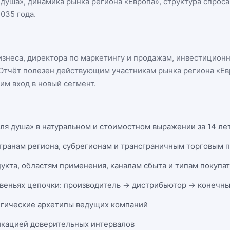
 душа
», динамика
рынка региона «Европа»
, структура спрос
035 года.
бизнеса, директора по маркетингу и продажам, инвестицион
n. Отчёт полезен действующим участникам
рынка региона «Ев
м вход в новый сегмент.
ля душа» в натуральном и стоимостном выражении за 14 лет
странам региона, субрегионам и трансграничным торговым 
укта, областям применения, каналам сбыта и типам покупа
веньях цепочки: производитель → дистрибьютор → конечны
егические архетипы ведущих компаний
икацией доверительных интервалов