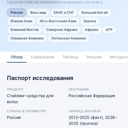
Гарантия ответов аналитиков на вопросы по отчёту
Россия
Весь мир
ЕАЭС и СНГ
Большой Китай
Южная Азия
Юго-Восточная Азия
Европа
Ближний Восток
Северная Африка
Африка
АТР
Северная Америка
Латинская Америка
Обзор
Содержание
Таблицы
Рисунки
Методоло
Паспорт исследования
ПРОДУКТ
ГЕОГРАФИЯ
Стайлинг-средства для
Российская Федерация
волос
СТРАНЫ В ПЕРИМЕТРЕ
ПЕРИОД АНАЛИЗА
Россия
2012–2025 (факт), 2026–
2035 (прогноз)