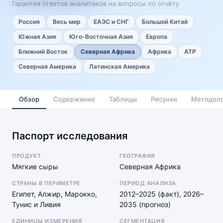
Гарантия ответов аналитиков на вопросы по отчёту
Россия
Весь мир
ЕАЭС и СНГ
Большой Китай
Южная Азия
Юго-Восточная Азия
Европа
Ближний Восток
Северная Африка
Африка
АТР
Северная Америка
Латинская Америка
Обзор
Содержание
Таблицы
Рисунки
Методоло
Паспорт исследования
ПРОДУКТ
ГЕОГРАФИЯ
Мягкие сыры
Северная Африка
СТРАНЫ В ПЕРИМЕТРЕ
ПЕРИОД АНАЛИЗА
Египет, Алжир, Марокко,
2012–2025 (факт), 2026–
Тунис и Ливия
2035 (прогноз)
ЕДИНИЦЫ ИЗМЕРЕНИЯ
СЕГМЕНТАЦИЯ