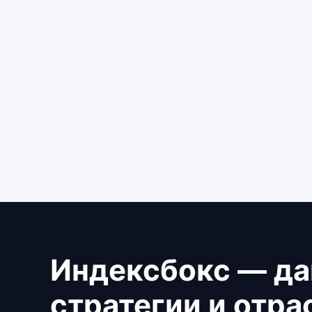
Индексбокс — да
стратегии и отр