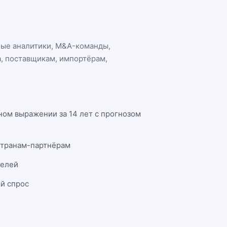
ные аналитики, M&A-команды,
а
, поставщикам, импортёрам,
ном выражении за 14 лет с прогнозом
странам-партнёрам
телей
й спрос