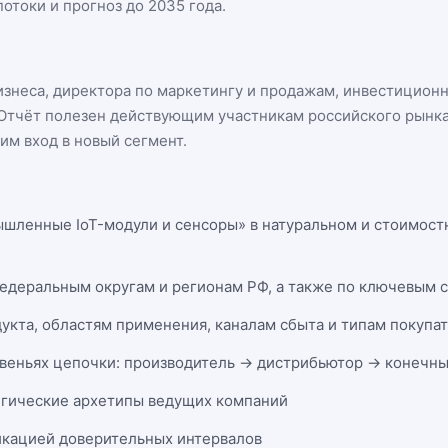
отоки и прогноз до 2035 года.
бизнеса, директора по маркетингу и продажам, инвестицион
n. Отчёт полезен действующим участникам
российского рынк
м вход в новый сегмент.
шленные IoT-модули и сенсоры» в натуральном и стоимост
федеральным округам и регионам РФ, а также по ключевым 
укта, областям применения, каналам сбыта и типам покупа
веньях цепочки: производитель → дистрибьютор → конечны
егические архетипы ведущих компаний
икацией доверительных интервалов