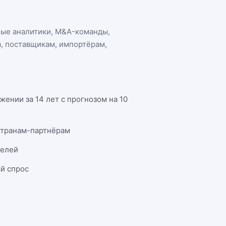
ные аналитики, M&A-команды,
а
, поставщикам, импортёрам,
ении за 14 лет с прогнозом на 10
странам-партнёрам
телей
й спрос