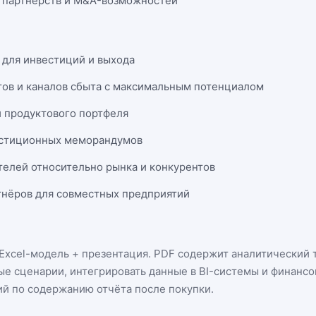
 партнёрств и M&A-возможностей
 для инвестиций и выхода
тов и каналов сбыта с максимальным потенциалом
и продуктового портфеля
естиционных меморандумов
телей относительно рынка и конкурентов
нёров для совместных предприятий
Excel-модель + презентация
. PDF содержит аналитический т
ые сценарии, интегрировать данные в BI-системы и финанс
ий по содержанию отчёта после покупки.