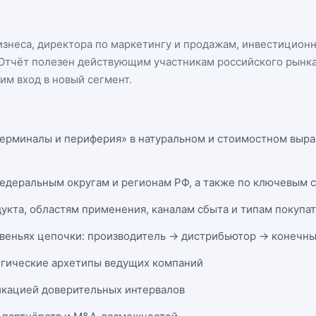
бизнеса, директора по маркетингу и продажам, инвестицион
n. Отчёт полезен действующим участникам
российского рынк
м вход в новый сегмент.
ерминалы и периферия» в натуральном и стоимостном выраж
федеральным округам и регионам РФ, а также по ключевым 
укта, областям применения, каналам сбыта и типам покупа
веньях цепочки: производитель → дистрибьютор → конечны
егические архетипы ведущих компаний
икацией доверительных интервалов