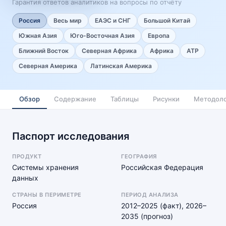
Гарантия ответов аналитиков на вопросы по отчёту
Россия
Весь мир
ЕАЭС и СНГ
Большой Китай
Южная Азия
Юго-Восточная Азия
Европа
Ближний Восток
Северная Африка
Африка
АТР
Северная Америка
Латинская Америка
Обзор
Содержание
Таблицы
Рисунки
Методоло
Паспорт исследования
ПРОДУКТ
ГЕОГРАФИЯ
Системы хранения
Российская Федерация
данных
СТРАНЫ В ПЕРИМЕТРЕ
ПЕРИОД АНАЛИЗА
Россия
2012–2025 (факт), 2026–
2035 (прогноз)