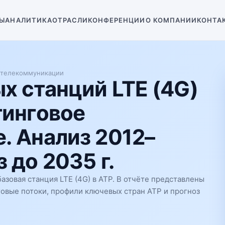
Ы
АНАЛИТИКА
ОТРАСЛИ
КОНФЕРЕНЦИИ
О КОМПАНИИ
КОНТА
 телекоммуникации
х станций LTE (4G)
тинговое
. Анализ 2012–
 до 2035 г.
зовая станция LTE (4G) в АТР. В отчёте представлены
говые потоки, профили ключевых стран АТР и прогноз