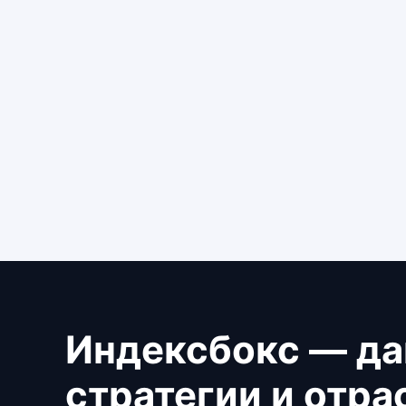
Индексбокс — да
стратегии и отр