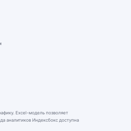
м
рафику. Excel-модель позволяет
нда аналитиков Индексбокс доступна