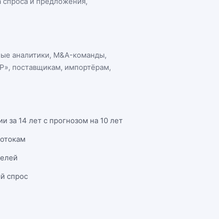
а спроса и предложения,
ные аналитики, M&A-команды,
ТР»
, поставщикам, импортёрам,
 за 14 лет с прогнозом на 10 лет
потокам
телей
й спрос