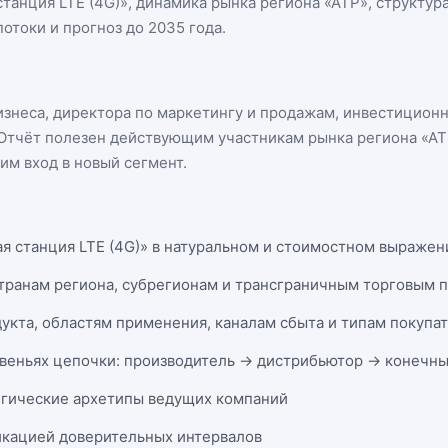
станция LTE (4G)
», динамика
рынка региона «АТР»
, структур
отоки и прогноз до 2035 года.
бизнеса, директора по маркетингу и продажам, инвестицион
n. Отчёт полезен действующим участникам
рынка региона «А
м вход в новый сегмент.
я станция LTE (4G)» в натуральном и стоимостном выражении
странам региона, субрегионам и трансграничным торговым 
укта, областям применения, каналам сбыта и типам покупа
веньях цепочки: производитель → дистрибьютор → конечны
егические архетипы ведущих компаний
икацией доверительных интервалов