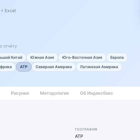
+ Excel
о отчёту
льшой Китай
Южная Азия
Юго-Восточная Азия
Европа
фрика
АТР
Северная Америка
Латинская Америка
Рисунки
Методология
Об Индексбокс
ГЕОГРАФИЯ
АТР