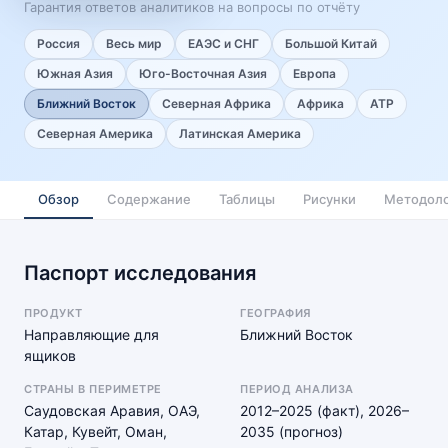
Гарантия ответов аналитиков на вопросы по отчёту
Россия
Весь мир
ЕАЭС и СНГ
Большой Китай
Южная Азия
Юго-Восточная Азия
Европа
Ближний Восток
Северная Африка
Африка
АТР
Северная Америка
Латинская Америка
Обзор
Содержание
Таблицы
Рисунки
Методоло
Паспорт исследования
ПРОДУКТ
ГЕОГРАФИЯ
Направляющие для
Ближний Восток
ящиков
СТРАНЫ В ПЕРИМЕТРЕ
ПЕРИОД АНАЛИЗА
Саудовская Аравия, ОАЭ,
2012–2025 (факт), 2026–
Катар, Кувейт, Оман,
2035 (прогноз)