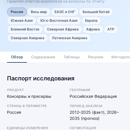
Гарантия ответов аналитиков на вопросы по отчёту
Россия
Весь мир
ЕАЭС и СНГ
Большой Китай
Южная Азия
Юго-Восточная Азия
Европа
Ближний Восток
Северная Африка
Африка
АТР
Северная Америка
Латинская Америка
Обзор
Содержание
Таблицы
Рисунки
Методоло
Паспорт исследования
ПРОДУКТ
ГЕОГРАФИЯ
Консервы и пресервы
Российская Федерация
СТРАНЫ В ПЕРИМЕТРЕ
ПЕРИОД АНАЛИЗА
Россия
2012–2025 (факт), 2026–
2035 (прогноз)
ЕДИНИЦЫ ИЗМЕРЕНИЯ
СЕГМЕНТАЦИЯ