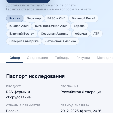
Доставка по email за 24 часа после оплаты
Гарантия ответов аналитиков на вопросы по отчёту
Россия
Весь мир
ЕАЭС и СНГ
Большой Китай
Южная Азия
Юго-Восточная Азия
Европа
Ближний Восток
Северная Африка
Африка
АТР
Северная Америка
Латинская Америка
Обзор
Содержание
Таблицы
Рисунки
Методоло
Паспорт исследования
ПРОДУКТ
ГЕОГРАФИЯ
RAS-фермы и
Российская Федерация
оборудование
СТРАНЫ В ПЕРИМЕТРЕ
ПЕРИОД АНАЛИЗА
Россия
2012–2025 (факт), 2026–