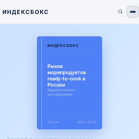
ИНДЕКСБОКС
ИНДЕКСБОКС
Рынок
морепродуктов
ready-to-cook в
России
Маркетинговое
исследование
Россия
2025 / 2035