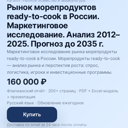
Каталог
/
Рыбное хозяйство и аквакультура
Рынок морепродуктов
ready-to-cook в России.
Маркетинговое
исследование. Анализ 2012–
2025. Прогноз до 2035 г.
Маркетинговое исследование рынка морепродукты
ready-to-cook в России. Морепродукты ready-to-cook
— анализ рынка и перспектив роста: спрос,
логистика, игроки и инвестиционные программы.
160 000 ₽
Флагманский отчёт · 200+ страниц ·
PDF + Excel-модель
+ презентация
Русский язык
·
Обновление ежегодное
Купить
Доставка по email за 24 часа после оплаты