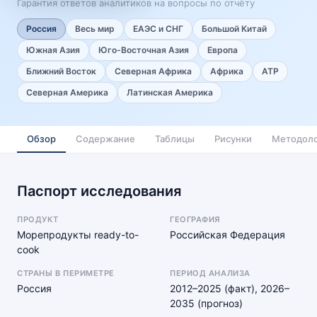
Гарантия ответов аналитиков на вопросы по отчёту
Россия
Весь мир
ЕАЭС и СНГ
Большой Китай
Южная Азия
Юго-Восточная Азия
Европа
Ближний Восток
Северная Африка
Африка
АТР
Северная Америка
Латинская Америка
Обзор
Содержание
Таблицы
Рисунки
Методоло
Паспорт исследования
ПРОДУКТ
ГЕОГРАФИЯ
Морепродукты ready-to-
Российская Федерация
cook
СТРАНЫ В ПЕРИМЕТРЕ
ПЕРИОД АНАЛИЗА
Россия
2012–2025 (факт), 2026–
2035 (прогноз)