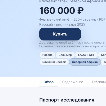
ключевых стран Северной Африки и п
160 000 ₽
Флагманский отчёт · 200+ страниц ·
PDF 
Русский язык
·
январь 2025
Купить
Доставка по email за 24 часа после оплаты
Гарантия ответов аналитиков на вопросы п
Россия
Весь мир
ЕАЭС и СНГ
Бо
Ближний Восток
Северная Африка
А
Обзор
Содержание
Таблицы
Паспорт исследования