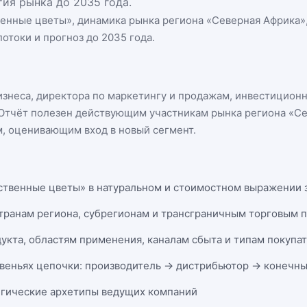
ия рынка до 2035 года.
венные цветы
», динамика
рынка региона «Северная Африка»
отоки и прогноз до 2035 года.
бизнеса, директора по маркетингу и продажам, инвестицион
n. Отчёт полезен действующим участникам
рынка региона «С
, оценивающим вход в новый сегмент.
ственные цветы» в натуральном и стоимостном выражении за
странам региона, субрегионам и трансграничным торговым 
укта, областям применения, каналам сбыта и типам покупа
веньях цепочки: производитель → дистрибьютор → конечны
егические архетипы ведущих компаний