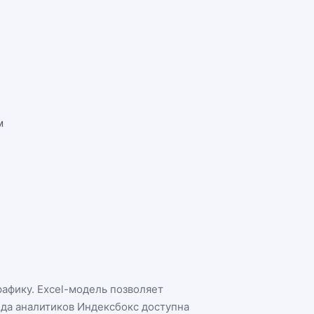
м
рафику. Excel-модель позволяет
нда аналитиков Индексбокс доступна