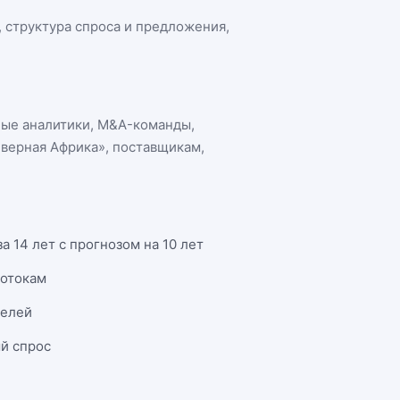
, структура спроса и предложения,
ные аналитики, M&A-команды,
еверная Африка»
, поставщикам,
 14 лет с прогнозом на 10 лет
потокам
телей
й спрос