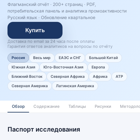
Флагманский отчёт · 200+ страниц ·
PDF,
потребительская панель и аналитика промоактивности
Русский язык
·
Обновление квартальное
Купить
Доставка по email за 24 часа после оплаты
Гарантия ответов аналитиков на вопросы по отчёту
Россия
Весь мир
ЕАЭС и СНГ
Большой Китай
Южная Азия
Юго-Восточная Азия
Европа
Ближний Восток
Северная Африка
Африка
АТР
Северная Америка
Латинская Америка
Обзор
Содержание
Таблицы
Рисунки
Методоло
Паспорт исследования