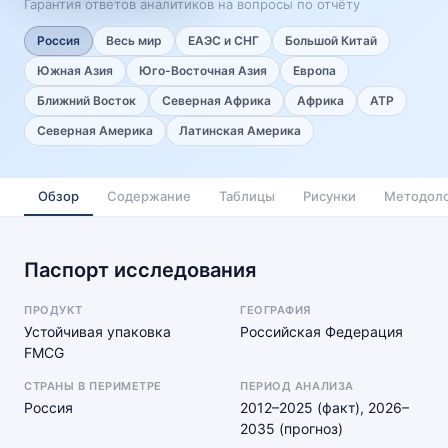
Гарантия ответов аналитиков на вопросы по отчёту
Россия
Весь мир
ЕАЭС и СНГ
Большой Китай
Южная Азия
Юго-Восточная Азия
Европа
Ближний Восток
Северная Африка
Африка
АТР
Северная Америка
Латинская Америка
Обзор
Содержание
Таблицы
Рисунки
Методоло
Паспорт исследования
ПРОДУКТ
ГЕОГРАФИЯ
Устойчивая упаковка
Российская Федерация
FMCG
СТРАНЫ В ПЕРИМЕТРЕ
ПЕРИОД АНАЛИЗА
Россия
2012–2025 (факт), 2026–
2035 (прогноз)