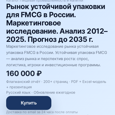
Каталог
/
Пищевая промышленность и напитки
Рынок устойчивой упаковки
для FMCG в России.
Маркетинговое
исследование. Анализ 2012–
2025. Прогноз до 2035 г.
Маркетинговое исследование рынка устойчивая
упаковка FMCG в России. Устойчивая упаковка FMCG
— анализ рынка и перспектив роста: спрос,
логистика, игроки и инвестиционные программы.
160 000 ₽
Флагманский отчёт · 200+ страниц ·
PDF + Excel-модель
+ презентация
Русский язык
·
Обновление ежегодное
Купить
Доставка по email за 24 часа после оплаты