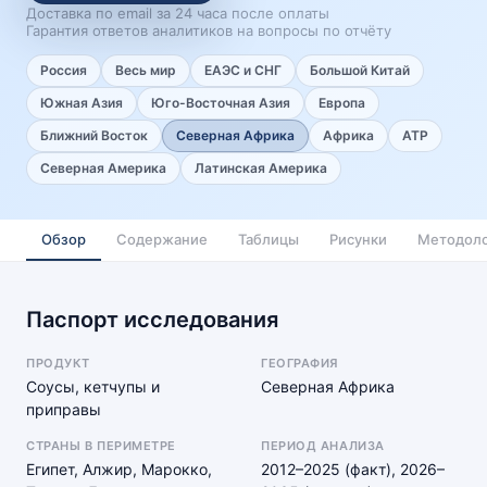
Доставка по email за 24 часа после оплаты
Гарантия ответов аналитиков на вопросы по отчёту
Россия
Весь мир
ЕАЭС и СНГ
Большой Китай
Южная Азия
Юго-Восточная Азия
Европа
Ближний Восток
Северная Африка
Африка
АТР
Северная Америка
Латинская Америка
Обзор
Содержание
Таблицы
Рисунки
Методоло
Паспорт исследования
ПРОДУКТ
ГЕОГРАФИЯ
Соусы, кетчупы и
Северная Африка
приправы
СТРАНЫ В ПЕРИМЕТРЕ
ПЕРИОД АНАЛИЗА
Египет, Алжир, Марокко,
2012–2025 (факт), 2026–