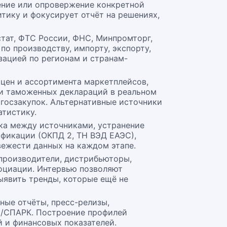
ение или опровержение конкретной
тику и фокусирует отчёт на решениях,
тат, ФТС России, ФНС, Минпромторг,
по производству, импорту, экспорту,
зацией по регионам и странам-
 цен и ассортимента маркетплейсов,
 и таможенных деклараций в реальном
госзакупок. Альтернативные источники
тистику.
ка между источниками, устранение
ификации (ОКПД 2, ТН ВЭД ЕАЭС),
вежести данных на каждом этапе.
 производители, дистрибьюторы,
социации. Интервью позволяют
ыявить тренды, которые ещё не
ные отчёты, пресс-релизы,
Л/СПАРК. Построение профилей
 и финансовых показателей.