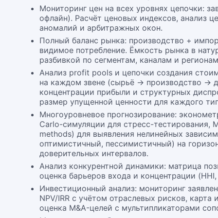
Мониторинг цен на всех уровнях цепочки: за
офлайн). Расчёт ценовых индексов, анализ ц
аномалий и арбитражных окон.
Полный баланс рынка: производство + импор
видимое потребление. Ёмкость рынка в нат
разбивкой по сегментам, каналам и регионам
Анализ profit pools и цепочки создания ст
на каждом звене (сырьё → производство → д
концентрации прибыли и структурных диспро
размер упущенной ценности для каждого тип
Многоуровневое прогнозирование: эконометр
Carlo-симуляции для стресс-тестирования, ML
methods) для выявления нелинейных зависим
оптимистичный, пессимистичный) на горизон
доверительных интервалов.
Анализ конкурентной динамики: матрица поз
оценка барьеров входа и концентрации (HHI,
Инвестиционный анализ: мониторинг заявлен
NPV/IRR с учётом отраслевых рисков, карта
оценка M&A-целей с мультипликаторами соп