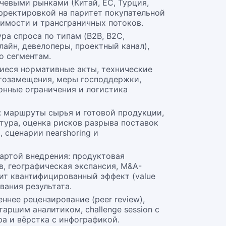
чевыми рынками (Китай, ЕС, Турция,
рректировкой на паритет покупательной
оимости и трансграничных потоков.
ра спроса по типам (B2B, B2C,
нлайн, девелоперы, проектный канал),
по сегментам.
иеся нормативные акты, технические
тозамещения, меры господдержки,
онные ограничения и логистика
: маршруты сырья и готовой продукции,
тура, оценка рисков разрыва поставок
, сценарии nearshoring и
артой внедрения: продуктовая
в, географическая экспансия, M&A-
т квантифицированный эффект (value
ивания результата.
ннее рецензирование (peer review),
аршим аналитиком, challenge session с
а и вёрстка с инфографикой.