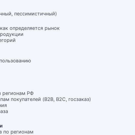
чный, пессимистичный)
 как определяется рынок
продукции
егорий
спользованию
и регионам РФ
ам покупателей (B2B, B2C, госзаказ)
ния
база
ти
а по регионам