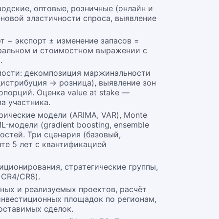
водские, оптовые, розничные (онлайн и
еновой эластичности спроса, выявление
т − экспорт ± изменение запасов =
уральном и стоимостном выражении с
.
оимости: декомпозиция маржинальности
истрибуция → розница), выявление зон
порций. Оценка value at stake —
а участника.
ические модели (ARIMA, VAR), Monte
-модели (gradient boosting, ensemble
остей. Три сценария (базовый,
те 5 лет с квантификацией
иционирования, стратегические группы,
 CR4/CR8).
ных и реализуемых проектов, расчёт
 инвестиционных площадок по регионам,
оставимых сделок.