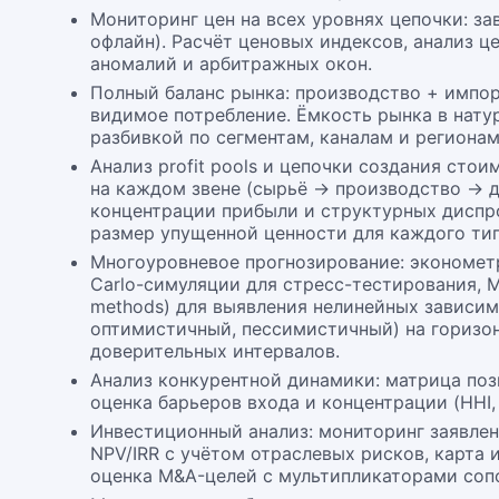
Мониторинг цен на всех уровнях цепочки: за
офлайн). Расчёт ценовых индексов, анализ ц
аномалий и арбитражных окон.
Полный баланс рынка: производство + импор
видимое потребление. Ёмкость рынка в нат
разбивкой по сегментам, каналам и регионам
Анализ profit pools и цепочки создания ст
на каждом звене (сырьё → производство → д
концентрации прибыли и структурных диспро
размер упущенной ценности для каждого тип
Многоуровневое прогнозирование: эконометр
Carlo-симуляции для стресс-тестирования, ML
methods) для выявления нелинейных зависим
оптимистичный, пессимистичный) на горизон
доверительных интервалов.
Анализ конкурентной динамики: матрица поз
оценка барьеров входа и концентрации (HHI,
Инвестиционный анализ: мониторинг заявлен
NPV/IRR с учётом отраслевых рисков, карта
оценка M&A-целей с мультипликаторами соп