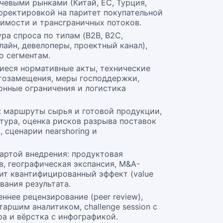
чевыми рынками (Китай, ЕС, Турция,
рректировкой на паритет покупательной
оимости и трансграничных потоков.
ра спроса по типам (B2B, B2C,
нлайн, девелоперы, проектный канал),
по сегментам.
иеся нормативные акты, технические
тозамещения, меры господдержки,
онные ограничения и логистика
: маршруты сырья и готовой продукции,
тура, оценка рисков разрыва поставок
, сценарии nearshoring и
артой внедрения: продуктовая
в, географическая экспансия, M&A-
т квантифицированный эффект (value
ивания результата.
ннее рецензирование (peer review),
аршим аналитиком, challenge session с
а и вёрстка с инфографикой.