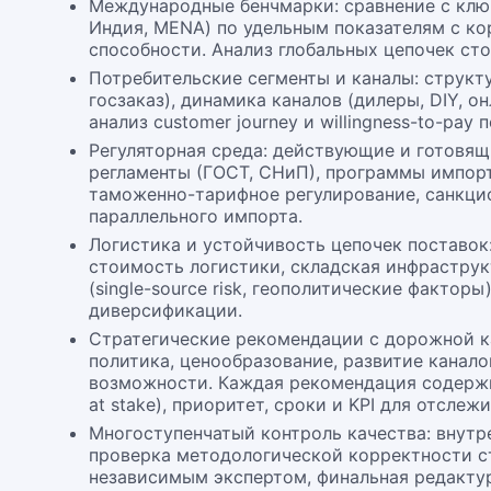
Международные бенчмарки: сравнение с клю
Индия, MENA) по удельным показателям с ко
способности. Анализ глобальных цепочек ст
Потребительские сегменты и каналы: структу
госзаказ), динамика каналов (дилеры, DIY, о
анализ customer journey и willingness-to-pay 
Регуляторная среда: действующие и готовящ
регламенты (ГОСТ, СНиП), программы импор
таможенно-тарифное регулирование, санкци
параллельного импорта.
Логистика и устойчивость цепочек поставок
стоимость логистики, складская инфраструк
(single-source risk, геополитические факторы)
диверсификации.
Стратегические рекомендации с дорожной к
политика, ценообразование, развитие канало
возможности. Каждая рекомендация содержи
at stake), приоритет, сроки и KPI для отслеж
Многоступенчатый контроль качества: внутре
проверка методологической корректности ст
независимым экспертом, финальная редактур