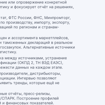
ение или опровержение конкретной
тику и фокусирует отчёт на решениях,
тат, ФТС России, ФНС, Минпромторг,
по производству, импорту, экспорту,
зацией по регионам и странам-
 цен и ассортимента маркетплейсов,
 и таможенных деклараций в реальном
госзакупок. Альтернативные источники
тистику.
ка между источниками, устранение
ификации (ОКПД 2, ТН ВЭД ЕАЭС),
вежести данных на каждом этапе.
 производители, дистрибьюторы,
социации. Интервью позволяют
ыявить тренды, которые ещё не
ные отчёты, пресс-релизы,
Л/СПАРК. Построение профилей
 и финансовых показателей.