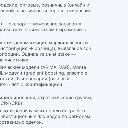
водские, оптовые, розничные (онлайн и
еновой эластичности спроса, выявление
т − экспорт ± изменение запасов =
уральном и стоимостном выражении с
.
оимости: декомпозиция маржинальности
истрибуция → розница), выявление зон
порций. Оценка value at stake —
а участника.
ические модели (ARIMA, VAR), Monte
-модели (gradient boosting, ensemble
остей. Три сценария (базовый,
те 5 лет с квантификацией
иционирования, стратегические группы,
 CR4/CR8).
ных и реализуемых проектов, расчёт
 инвестиционных площадок по регионам,
оставимых сделок.