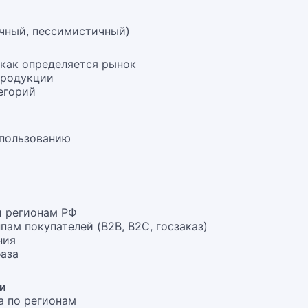
чный, пессимистичный)
 как определяется рынок
продукции
егорий
спользованию
и регионам РФ
ам покупателей (B2B, B2C, госзаказ)
ния
база
ти
а по регионам