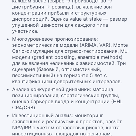
каждом звене (сырьё → производство →
дистрибуция → розница), выявление зон
концентрации прибыли и структурных
диспропорций. Оценка value at stake — размер
упущенной ценности для каждого типа
участника.
Многоуровневое прогнозирование:
эконометрические модели (ARIMA, VAR), Monte
Carlo-симуляции для стресс-тестирования, ML-
модели (gradient boosting, ensemble methods)
для выявления нелинейных зависимостей. Три
сценария (базовый, оптимистичный,
пессимистичный) на горизонте 5 лет с
квантификацией доверительных интервалов.
Анализ конкурентной динамики: матрица
позиционирования, стратегические группы,
оценка барьеров входа и концентрации (HHI,
CR4/CR8).
Инвестиционный анализ: мониторинг
заявленных и реализуемых проектов, расчёт
NPV/IRR с учётом отраслевых рисков, карта
инвестиционных площадок по регионам,