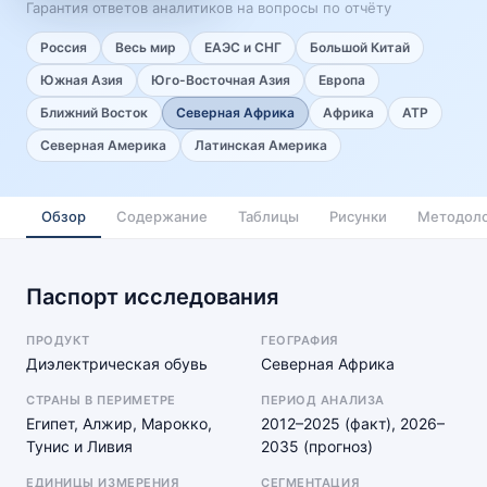
Гарантия ответов аналитиков на вопросы по отчёту
Россия
Весь мир
ЕАЭС и СНГ
Большой Китай
Южная Азия
Юго-Восточная Азия
Европа
Ближний Восток
Северная Африка
Африка
АТР
Северная Америка
Латинская Америка
Обзор
Содержание
Таблицы
Рисунки
Методоло
Паспорт исследования
ПРОДУКТ
ГЕОГРАФИЯ
Диэлектрическая обувь
Северная Африка
СТРАНЫ В ПЕРИМЕТРЕ
ПЕРИОД АНАЛИЗА
Египет, Алжир, Марокко,
2012–2025 (факт), 2026–
Тунис и Ливия
2035 (прогноз)
ЕДИНИЦЫ ИЗМЕРЕНИЯ
СЕГМЕНТАЦИЯ