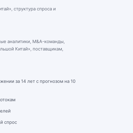
итай»
, структура спроса и
ные аналитики, M&A-команды,
ольшой Китай»
, поставщикам,
ении за 14 лет с прогнозом на 10
потокам
телей
й спрос