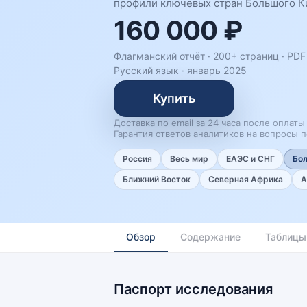
профили ключевых стран Большого Кит
160 000 ₽
Флагманский отчёт · 200+ страниц ·
PDF 
Русский язык
·
январь 2025
Купить
Доставка по email за 24 часа после оплаты
Гарантия ответов аналитиков на вопросы п
Россия
Весь мир
ЕАЭС и СНГ
Бо
Ближний Восток
Северная Африка
А
Обзор
Содержание
Таблицы
Паспорт исследования