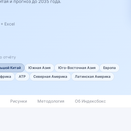
ая и прогноз до 2035 года.
+ Excel
о отчёту
льшой Китай
Южная Азия
Юго-Восточная Азия
Европа
фрика
АТР
Северная Америка
Латинская Америка
Рисунки
Методология
Об Индексбокс