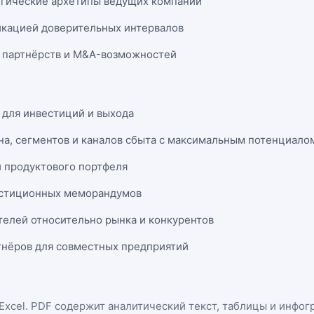
егические архетипы ведущих компаний
икацией доверительных интервалов
 партнёрств и M&A-возможностей
 для инвестиций и выхода
на, сегментов и каналов сбыта с максимальным потенциало
и продуктового портфеля
естиционных меморандумов
телей относительно рынка и конкурентов
нёров для совместных предприятий
Excel
. PDF содержит аналитический текст, таблицы и инфог