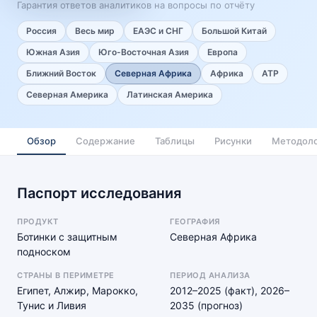
Гарантия ответов аналитиков на вопросы по отчёту
Россия
Весь мир
ЕАЭС и СНГ
Большой Китай
Южная Азия
Юго-Восточная Азия
Европа
Ближний Восток
Северная Африка
Африка
АТР
Северная Америка
Латинская Америка
Обзор
Содержание
Таблицы
Рисунки
Методоло
Паспорт исследования
ПРОДУКТ
ГЕОГРАФИЯ
Ботинки с защитным
Северная Африка
подноском
СТРАНЫ В ПЕРИМЕТРЕ
ПЕРИОД АНАЛИЗА
Египет, Алжир, Марокко,
2012–2025 (факт), 2026–
Тунис и Ливия
2035 (прогноз)