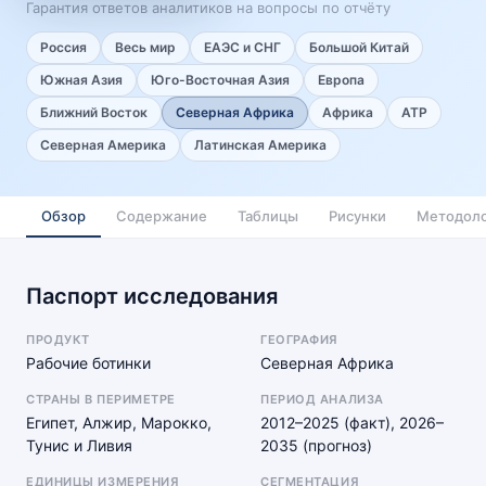
Гарантия ответов аналитиков на вопросы по отчёту
Россия
Весь мир
ЕАЭС и СНГ
Большой Китай
Южная Азия
Юго-Восточная Азия
Европа
Ближний Восток
Северная Африка
Африка
АТР
Северная Америка
Латинская Америка
Обзор
Содержание
Таблицы
Рисунки
Методоло
Паспорт исследования
ПРОДУКТ
ГЕОГРАФИЯ
Рабочие ботинки
Северная Африка
СТРАНЫ В ПЕРИМЕТРЕ
ПЕРИОД АНАЛИЗА
Египет, Алжир, Марокко,
2012–2025 (факт), 2026–
Тунис и Ливия
2035 (прогноз)
ЕДИНИЦЫ ИЗМЕРЕНИЯ
СЕГМЕНТАЦИЯ