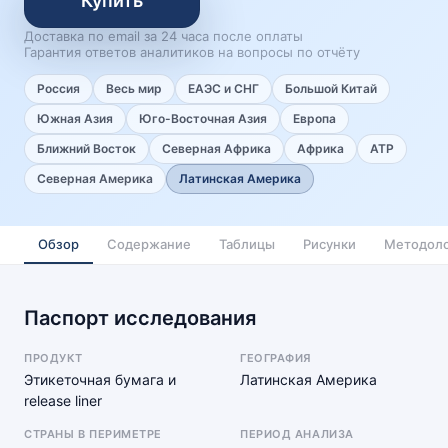
Купить
Доставка по email за 24 часа после оплаты
Гарантия ответов аналитиков на вопросы по отчёту
Россия
Весь мир
ЕАЭС и СНГ
Большой Китай
Южная Азия
Юго-Восточная Азия
Европа
Ближний Восток
Северная Африка
Африка
АТР
Северная Америка
Латинская Америка
Обзор
Содержание
Таблицы
Рисунки
Методоло
Паспорт исследования
ПРОДУКТ
ГЕОГРАФИЯ
Этикеточная бумага и
Латинская Америка
release liner
СТРАНЫ В ПЕРИМЕТРЕ
ПЕРИОД АНАЛИЗА