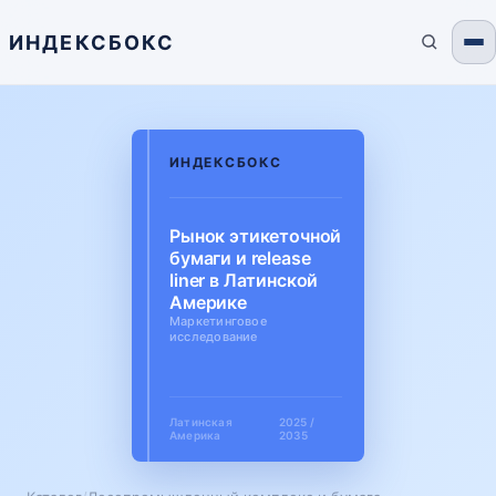
ИНДЕКСБОКС
ИНДЕКСБОКС
Рынок этикеточной
бумаги и release
liner в Латинской
Америке
Маркетинговое
исследование
Латинская
2025 /
Америка
2035